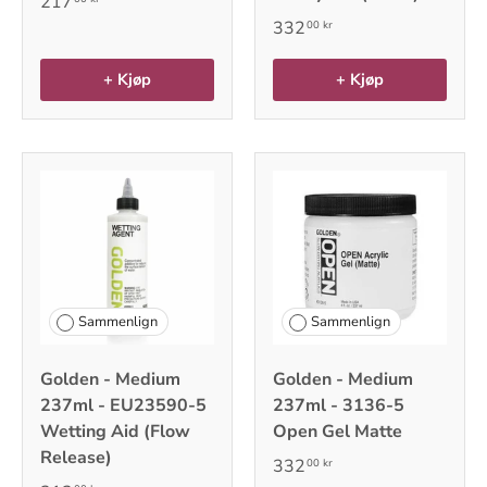
217
332
00 kr
+ Kjøp
+ Kjøp
Sammenlign
Sammenlign
Golden - Medium
Golden - Medium
237ml - EU23590-5
237ml - 3136-5
Wetting Aid (Flow
Open Gel Matte
Release)
332
00 kr