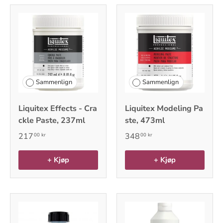
Sammenlign
Sammenlign
Liquitex Effects - Cra
Liquitex Modeling Pa
ckle Paste, 237ml
ste, 473ml
217
348
00 kr
00 kr
+ Kjøp
+ Kjøp