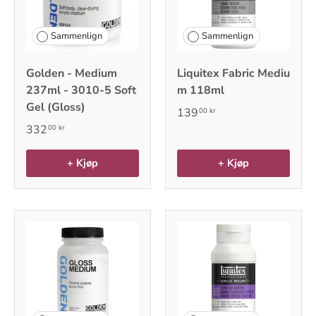
Sammenlign
Sammenlign
Golden - Medium
Liquitex Fabric Mediu
237ml - 3010-5 Soft
m 118ml
Gel (Gloss)
139
00 kr
332
00 kr
+ Kjøp
+ Kjøp