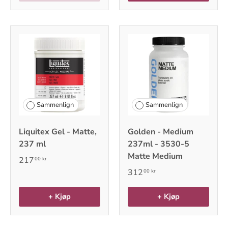
Sammenlign
Sammenlign
Liquitex Gel - Matte,
Golden - Medium
237 ml
237ml - 3530-5
Matte Medium
217
00 kr
312
00 kr
+ Kjøp
+ Kjøp