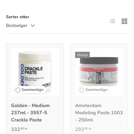
Sorter etter
Listevisnin
Ruten
Bestselger
Utsolgt
Sammenlign
Sammenlign
Golden - Medium
Amsterdam
237ml - 3557-5
Modeling Paste 1003
Crackle Paste
- 250ml
332
293
00 kr
00 kr