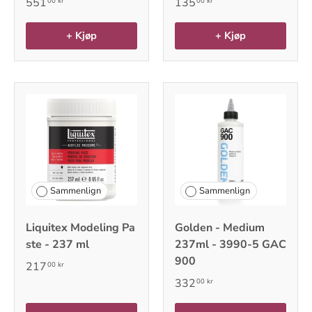
551
135
00 kr
00 kr
+ Kjøp
+ Kjøp
Sammenlign
Sammenlign
Liquitex Modeling Pa
Golden - Medium
ste - 237 ml
237ml - 3990-5 GAC
900
217
00 kr
332
00 kr