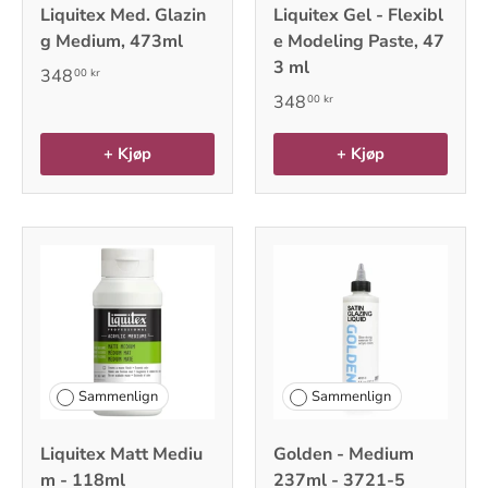
Liquitex Med. Glazin
Liquitex Gel - Flexibl
g Medium, 473ml
e Modeling Paste, 47
3 ml
348
00 kr
348
00 kr
+ Kjøp
+ Kjøp
Sammenlign
Sammenlign
Liquitex Matt Mediu
Golden - Medium
m - 118ml
237ml - 3721-5