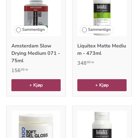
Sammenlign
Sammenlign
Amsterdam Slow
Liquitex Matte Mediu
Drying Medium 071 -
m - 473ml
75ml
348
00 kr
156
00 kr
+ Kjøp
+ Kjøp