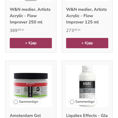
W&N medier, Artists
W&N medier, Artists
Acrylic - Flow
Acrylic - Flow
Improver 250 ml
Improver 125 ml
389
273
00 kr
00 kr
+ Kjøp
+ Kjøp
Sammenlign
Sammenlign
Amsterdam Gel
Liquitex Effects - Gla