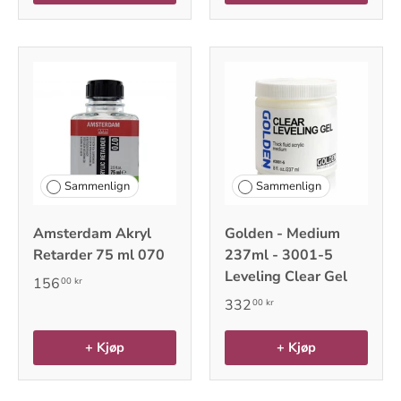
Sammenlign
Sammenlign
Amsterdam Akryl
Golden - Medium
Retarder 75 ml 070
237ml - 3001-5
Leveling Clear Gel
156
00 kr
332
00 kr
+ Kjøp
+ Kjøp