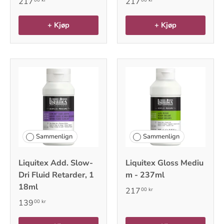
217
217
+ Kjøp
+ Kjøp
Sammenlign
Sammenlign
Liquitex Add. Slow-
Liquitex Gloss Mediu
Dri Fluid Retarder, 1
m - 237ml
18ml
217
00 kr
139
00 kr