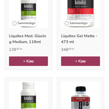
Sammenlign
Sammenlign
Liquitex Med. Glazin
Liquitex Gel Matte -
g Medium, 118ml
473 ml
139
348
00 kr
00 kr
+ Kjøp
+ Kjøp