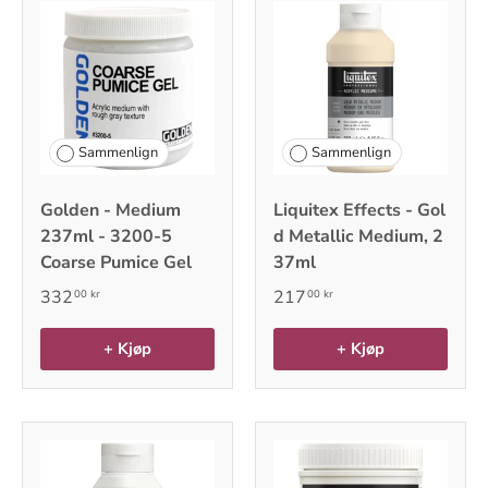
Sammenlign
Sammenlign
Golden - Medium
Liquitex Effects - Gol
237ml - 3200-5
d Metallic Medium, 2
Coarse Pumice Gel
37ml
332
217
00 kr
00 kr
+ Kjøp
+ Kjøp