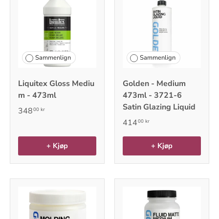
Sammenlign
Sammenlign
Liquitex Gloss Mediu
Golden - Medium
m - 473ml
473ml - 3721-6
Satin Glazing Liquid
348
00 kr
414
00 kr
+ Kjøp
+ Kjøp