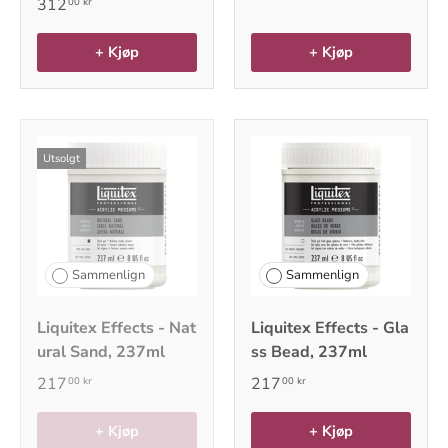
312
00 kr
+ Kjøp
+ Kjøp
Utsolgt
Sammenlign
Sammenlign
Liquitex Effects - Nat
Liquitex Effects - Gla
ural Sand, 237ml
ss Bead, 237ml
217
217
00 kr
00 kr
+ Kjøp
+ Kjøp