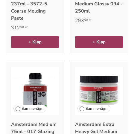
237ml - 3572-5
Medium Glossy 094 -
Coarse Molding
250ml
Paste
293
00 kr
312
00 kr
+ Kjøp
+ Kjøp
Sammenlign
Sammenlign
Amsterdam Medium
Amsterdam Extra
75ml - 017 Glazing
Heavy Gel Medium