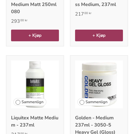
Medium Matt 250ml
ss Medium, 237ml
080
217
00 kr
293
00 kr
+ Kjøp
+ Kjøp
Sammenlign
Sammenlign
Liquitex Matte Mediu
Golden - Medium
m - 237ml
237ml - 3050-5
Heavy Gel (Gloss)
00 kr