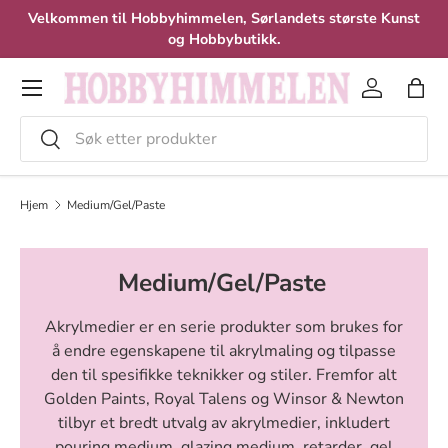
Velkommen til Hobbyhimmelen, Sørlandets største Kunst
Hopp til innhold
og Hobbybutikk.
Meny
Logg inn
Hand
Søk
Velg
Hjem
Medium/Gel/Paste
Medium/Gel/Paste
Akrylmedier er en serie produkter som brukes for
å endre egenskapene til akrylmaling og tilpasse
den til spesifikke teknikker og stiler. Fremfor alt
Golden Paints, Royal Talens og Winsor & Newton
tilbyr et bredt utvalg av akrylmedier, inkludert
pouring medium, glazing medium, retarder, gel