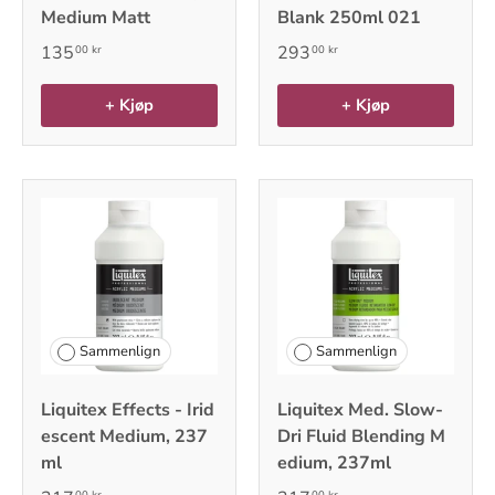
Medium Matt
Blank 250ml 021
135
293
00 kr
00 kr
+ Kjøp
+ Kjøp
Sammenlign
Sammenlign
Liquitex Effects - Irid
Liquitex Med. Slow-
escent Medium, 237
Dri Fluid Blending M
ml
edium, 237ml
00 kr
00 kr