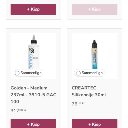
+ Kjøp
+ Kjøp
Sammenlign
Sammenlign
Golden - Medium
CREARTEC
237ml - 3910-5 GAC
Silikonolje 30ml
100
76
00 kr
312
00 kr
+ Kjøp
+ Kjøp