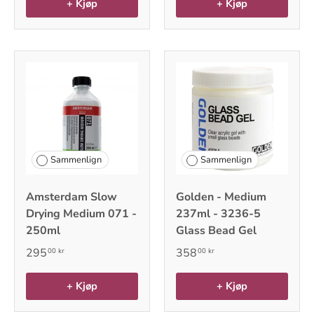
+ Kjøp
+ Kjøp
Sammenlign
Sammenlign
Amsterdam Slow
Golden - Medium
Drying Medium 071 -
237ml - 3236-5
250ml
Glass Bead Gel
295
358
00 kr
00 kr
+ Kjøp
+ Kjøp