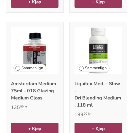
+ Kjøp
+ Kjøp
Sammenlign
Sammenlign
Amsterdam Medium
Liquitex Med. - Slow
75ml - 018 Glazing
-
Medium Gloss
Dri Blending Medium
, 118 ml
135
00 kr
139
00 kr
+ Kjøp
+ Kjøp