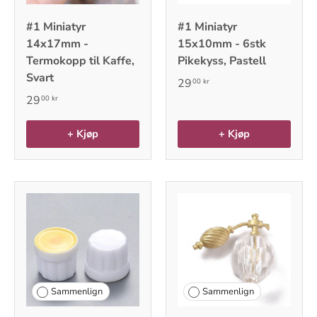
#1 Miniatyr
#1 Miniatyr
14x17mm -
15x10mm - 6stk
Termokopp til Kaffe,
Pikekyss, Pastell
Svart
29
00 kr
29
00 kr
+ Kjøp
+ Kjøp
Sammenlign
Sammenlign