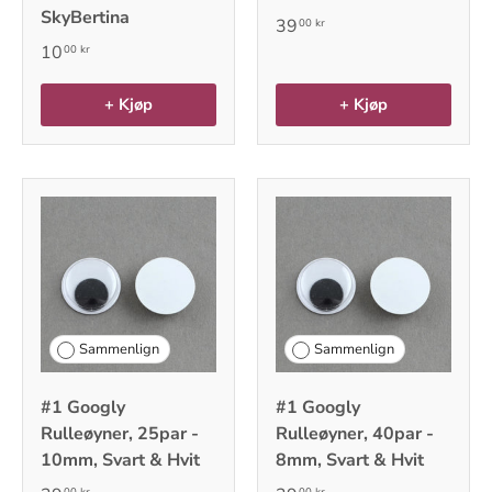
SkyBertina
39
00 kr
10
00 kr
+ Kjøp
+ Kjøp
Sammenlign
Sammenlign
#1 Googly
#1 Googly
Rulleøyner, 25par -
Rulleøyner, 40par -
10mm, Svart & Hvit
8mm, Svart & Hvit
00 kr
00 kr