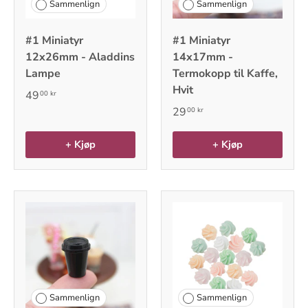
Sammenlign
Sammenlign
#1 Miniatyr
#1 Miniatyr
12x26mm - Aladdins
14x17mm -
Lampe
Termokopp til Kaffe,
Hvit
49
00 kr
29
00 kr
+ Kjøp
+ Kjøp
Sammenlign
Sammenlign