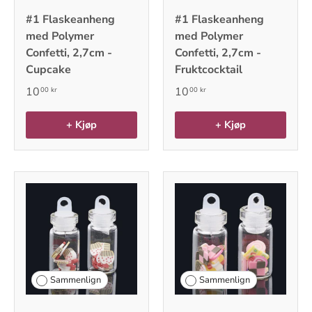
#1 Flaskeanheng
#1 Flaskeanheng
med Polymer
med Polymer
Confetti, 2,7cm -
Confetti, 2,7cm -
Cupcake
Fruktcocktail
10
10
00 kr
00 kr
+ Kjøp
+ Kjøp
Sammenlign
Sammenlign