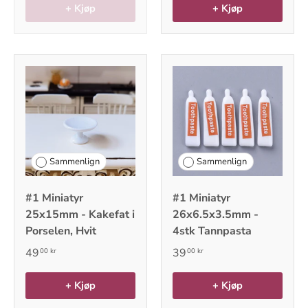
+ Kjøp
+ Kjøp
Sammenlign
Sammenlign
#1 Miniatyr
#1 Miniatyr
25x15mm - Kakefat i
26x6.5x3.5mm -
Porselen, Hvit
4stk Tannpasta
49
39
00 kr
00 kr
+ Kjøp
+ Kjøp