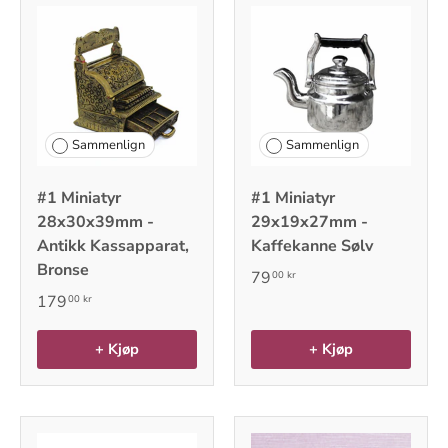
Sammenlign
Sammenlign
#1 Miniatyr
#1 Miniatyr
28x30x39mm -
29x19x27mm -
Antikk Kassapparat,
Kaffekanne Sølv
Bronse
79
00 kr
179
00 kr
+ Kjøp
+ Kjøp