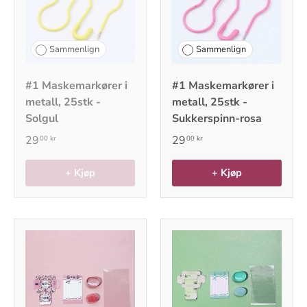
Sammenlign
Sammenlign
#1 Maskemarkører i
#1 Maskemarkører i
metall, 25stk -
metall, 25stk -
Solgul
Sukkerspinn-rosa
29
29
00 kr
00 kr
+ Kjøp
+ Kjøp