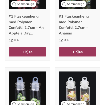
Sammenlign
Sammenlign
#1 Flaskeanheng
#1 Flaskeanheng
med Polymer
med Polymer
Confetti, 2,7cm - An
Confetti, 2,7cm -
Apple a Day...
Ananas
10
10
00 kr
00 kr
+ Kjøp
+ Kjøp
Sammenlign
Sammenlign