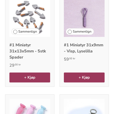
Sammenlign
Sammenlign
#1 Miniatyr
#1 Miniatyr 31x9mm
31x13x5mm - 5stk
- Visp, Lyselilla
Spader
59
00 kr
29
00 kr
+ Kjøp
+ Kjøp