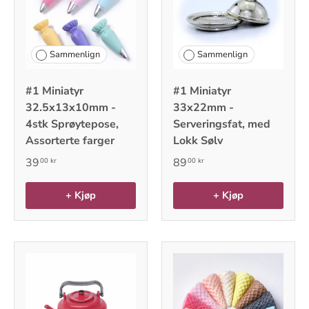
Sammenlign
Sammenlign
#1 Miniatyr
#1 Miniatyr
32.5x13x10mm -
33x22mm -
4stk Sprøytepose,
Serveringsfat, med
Assorterte farger
Lokk Sølv
39
89
00 kr
00 kr
+ Kjøp
+ Kjøp