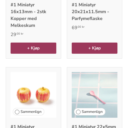
#1 Miniatyr
#1 Miniatyr
16x13mm - 2stk
20x21x11.5mm -
Kopper med
Parfymeflaske
Melkeskum
69
00 kr
29
00 kr
+ Kjøp
+ Kjøp
Sammenlign
Sammenlign
#1 Miniatyr
#1 Miniatyr 22x5mm