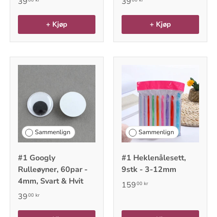
39
39
+ Kjøp
+ Kjøp
Sammenlign
Sammenlign
#1 Googly
#1 Heklenålesett,
Rulleøyner, 60par -
9stk - 3-12mm
4mm, Svart & Hvit
159
00 kr
39
00 kr