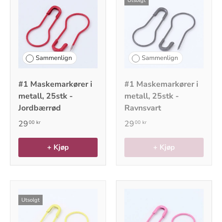
Utsolgt
Sammenlign
Sammenlign
#1 Maskemarkører i
#1 Maskemarkører i
metall, 25stk -
metall, 25stk -
Jordbærrød
Ravnsvart
29
29
00 kr
00 kr
+ Kjøp
+ Kjøp
Utsolgt