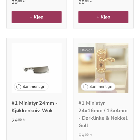
29
98
00 kr
00 kr
+ Kjøp
+ Kjøp
Utsolgt
Sammenlign
Sammenlign
#1 Miniatyr 24mm -
#1 Miniatyr
Kjøkkenkniv, Wok
24x16mm / 13x4mm
- Dørklinke & Nøkkel,
29
00 kr
Gull
59
00 kr