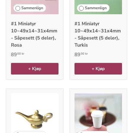
Sammenlign
Sammenlign
#1 Miniatyr
#1 Miniatyr
10~49x14~31x4mm
10~49x14~31x4mm
- Såpesett (5 deler),
- Såpesett (5 deler),
Rosa
Turkis
89
89
00 kr
00 kr
+ Kjøp
+ Kjøp