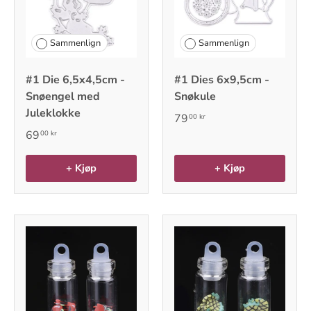
Sammenlign
Sammenlign
#1 Die 6,5x4,5cm -
#1 Dies 6x9,5cm -
Snøengel med
Snøkule
Juleklokke
79
00 kr
69
00 kr
+ Kjøp
+ Kjøp