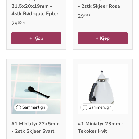
21.5x20x19mm -
- 2stk Skjeer Rosa
4stk Rød-gule Epler
29
00 kr
29
00 kr
+ Kjøp
+ Kjøp
Sammenlign
Sammenlign
#1 Miniatyr 22x5mm
#1 Miniatyr 23mm -
- 2stk Skjeer Svart
Tekoker Hvit