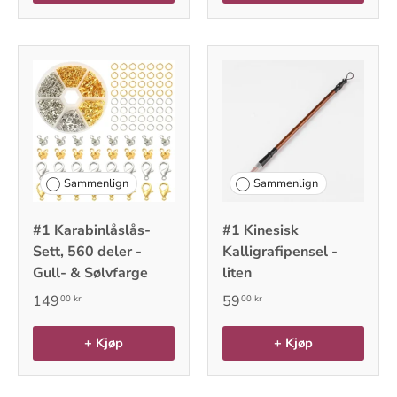
Sammenlign
Sammenlign
#1 Karabinlåslås-
#1 Kinesisk
Sett, 560 deler -
Kalligrafipensel -
Gull- & Sølvfarge
liten
149
59
00 kr
00 kr
+ Kjøp
+ Kjøp