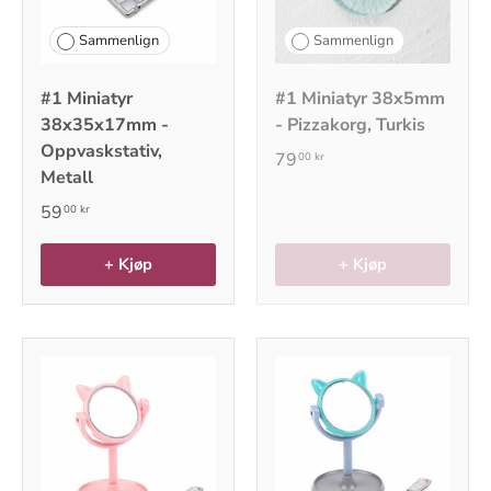
Sammenlign
Sammenlign
#1 Miniatyr
#1 Miniatyr 38x5mm
38x35x17mm -
- Pizzakorg, Turkis
Oppvaskstativ,
79
00 kr
Metall
59
00 kr
+ Kjøp
+ Kjøp