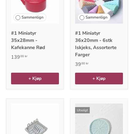
Sammenlign
Sammenlign
#1 Miniatyr
#1 Miniatyr
35x28mm -
36x20mm - 6stk
Kafekanne Rød
Iskjeks, Assorterte
Farger
139
00 kr
39
00 kr
+ Kjøp
+ Kjøp
Utsolgt