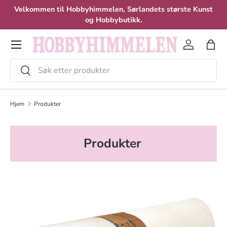
Velkommen til Hobbyhimmelen, Sørlandets største Kunst
Hopp til innhold
og Hobbybutikk.
Meny
Logg inn
Hand
Søk
Velg
Hjem
Produkter
Produkter