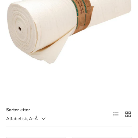
Sorter etter
Listevisnin
Ruten
Alfabetisk, A–Å