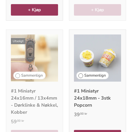
+ Kjøp
+ Kjøp
Utsolgt
Sammenlign
Sammenlign
#1 Miniatyr
#1 Miniatyr
24x16mm / 13x4mm
24x18mm - 3stk
- Dørklinke & Nøkkel,
Popcorn
Kobber
39
00 kr
59
00 kr