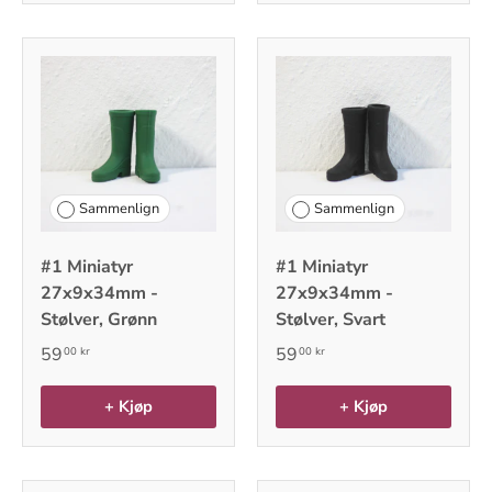
Sammenlign
Sammenlign
#1 Miniatyr
#1 Miniatyr
27x9x34mm -
27x9x34mm -
Stølver, Grønn
Stølver, Svart
59
59
00 kr
00 kr
+ Kjøp
+ Kjøp