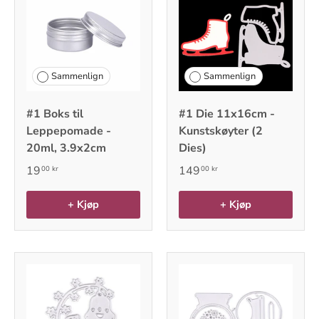
Sammenlign
Sammenlign
#1 Boks til
#1 Die 11x16cm -
Leppepomade -
Kunstskøyter (2
20ml, 3.9x2cm
Dies)
19
149
00 kr
00 kr
+ Kjøp
+ Kjøp