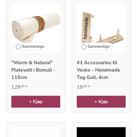
Sammenlign
Sammenlign
"Warm & Natural"
#1 Accessories til
Platevatt i Bomull -
Veske - Handmade
115cm
Tag Gull, 4cm
129
19
00 kr
00 kr
+ Kjøp
+ Kjøp