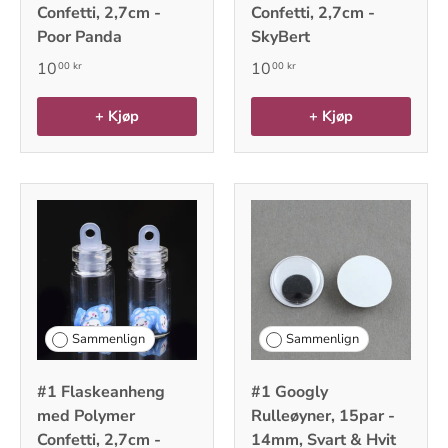
Confetti, 2,7cm -
Confetti, 2,7cm -
Poor Panda
SkyBert
10
10
00 kr
00 kr
+ Kjøp
+ Kjøp
Sammenlign
Sammenlign
#1 Flaskeanheng
#1 Googly
med Polymer
Rulleøyner, 15par -
Confetti, 2,7cm -
14mm, Svart & Hvit