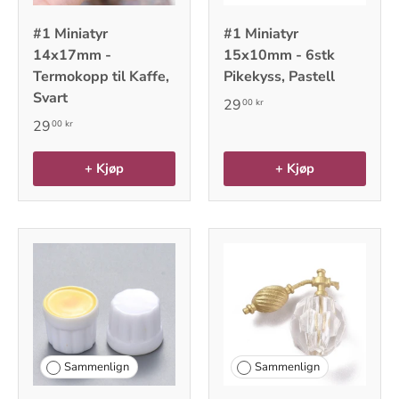
#1 Miniatyr
#1 Miniatyr
14x17mm -
15x10mm - 6stk
Termokopp til Kaffe,
Pikekyss, Pastell
Svart
29
00 kr
29
00 kr
+ Kjøp
+ Kjøp
Sammenlign
Sammenlign