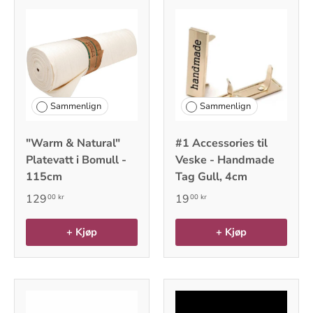
Sammenlign
Sammenlign
"Warm & Natural"
#1 Accessories til
Platevatt i Bomull -
Veske - Handmade
115cm
Tag Gull, 4cm
129
19
00 kr
00 kr
+ Kjøp
+ Kjøp