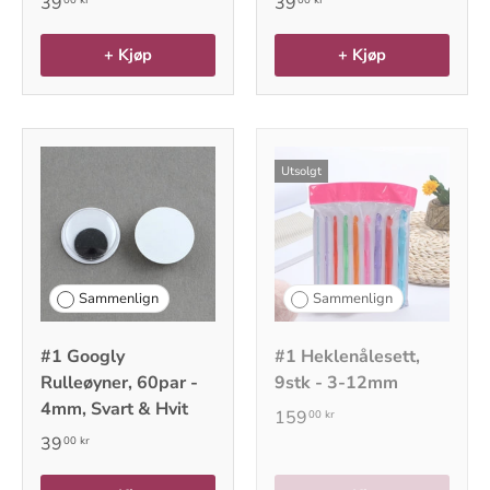
39
39
+ Kjøp
+ Kjøp
Utsolgt
Sammenlign
Sammenlign
#1 Googly
#1 Heklenålesett,
Rulleøyner, 60par -
9stk - 3-12mm
4mm, Svart & Hvit
159
00 kr
39
00 kr