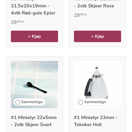
21.5x20x19mm -
- 2stk Skjeer Rosa
4stk Rød-gule Epler
29
00 kr
29
00 kr
+ Kjøp
+ Kjøp
Sammenlign
Sammenlign
#1 Miniatyr 22x5mm
#1 Miniatyr 23mm -
- 2stk Skjeer Svart
Tekoker Hvit