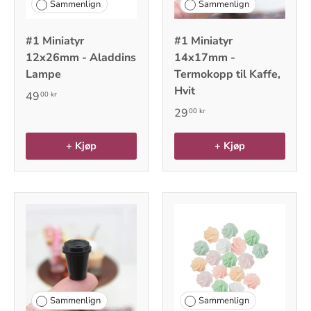
Sammenlign
Sammenlign
#1 Miniatyr
#1 Miniatyr
12x26mm - Aladdins
14x17mm -
Lampe
Termokopp til Kaffe,
Hvit
49
00 kr
29
00 kr
+ Kjøp
+ Kjøp
Sammenlign
Sammenlign