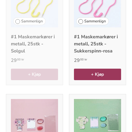
Sammenlign
Sammenlign
#1 Maskemarkører i
#1 Maskemarkører i
metall, 25stk -
metall, 25stk -
Solgul
Sukkerspinn-rosa
29
29
00 kr
00 kr
+ Kjøp
+ Kjøp