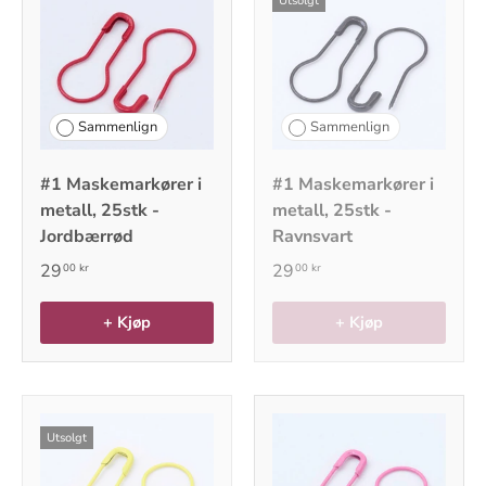
Utsolgt
Sammenlign
Sammenlign
#1 Maskemarkører i
#1 Maskemarkører i
metall, 25stk -
metall, 25stk -
Jordbærrød
Ravnsvart
29
29
00 kr
00 kr
+ Kjøp
+ Kjøp
Utsolgt