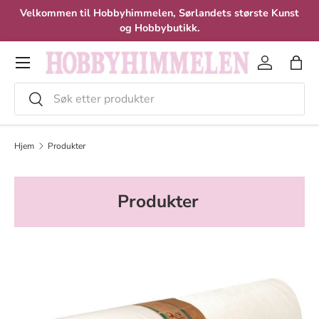
Velkommen til Hobbyhimmelen, Sørlandets største Kunst
Hopp til innhold
og Hobbybutikk.
Meny
Logg inn
Hand
Søk
Velg
Hjem
Produkter
Produkter