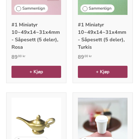
Sammenlign
Sammenlign
#1 Miniatyr
#1 Miniatyr
10~49x14~31x4mm
10~49x14~31x4mm
- Såpesett (5 deler),
- Såpesett (5 deler),
Rosa
Turkis
89
89
00 kr
00 kr
+ Kjøp
+ Kjøp