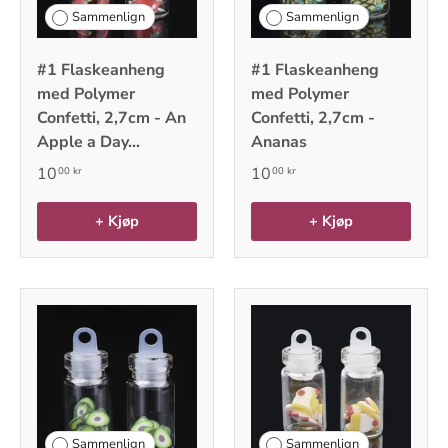
Sammenlign
Sammenlign
#1 Flaskeanheng
#1 Flaskeanheng
med Polymer
med Polymer
Confetti, 2,7cm - An
Confetti, 2,7cm -
Apple a Day...
Ananas
10
10
00 kr
00 kr
+ Kjøp
+ Kjøp
Sammenlign
Sammenlign