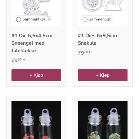
Sammenlign
Sammenlign
#1 Die 6,5x4,5cm -
#1 Dies 6x9,5cm -
Snøengel med
Snøkule
Juleklokke
79
00 kr
69
00 kr
+ Kjøp
+ Kjøp