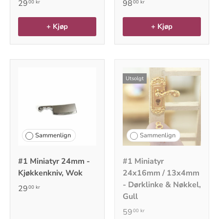
29
98
00 kr
00 kr
+ Kjøp
+ Kjøp
Utsolgt
Sammenlign
Sammenlign
#1 Miniatyr 24mm -
#1 Miniatyr
Kjøkkenkniv, Wok
24x16mm / 13x4mm
- Dørklinke & Nøkkel,
29
00 kr
Gull
59
00 kr