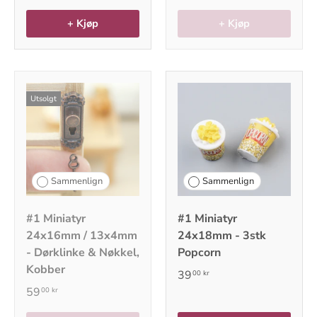
+ Kjøp
+ Kjøp
Utsolgt
Sammenlign
Sammenlign
#1 Miniatyr
#1 Miniatyr
24x16mm / 13x4mm
24x18mm - 3stk
- Dørklinke & Nøkkel,
Popcorn
Kobber
39
00 kr
59
00 kr