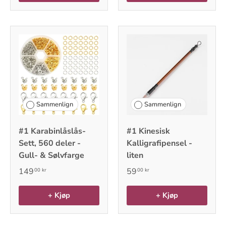
Sammenlign
Sammenlign
#1 Karabinlåslås-
#1 Kinesisk
Sett, 560 deler -
Kalligrafipensel -
Gull- & Sølvfarge
liten
149
59
00 kr
00 kr
+ Kjøp
+ Kjøp