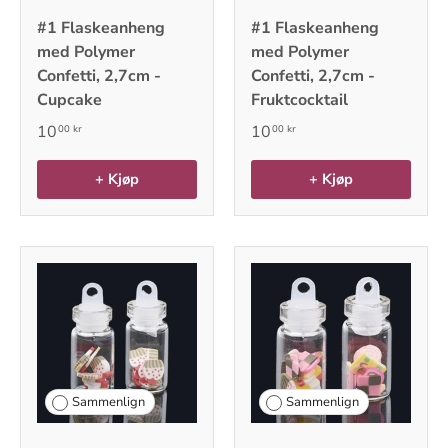
#1 Flaskeanheng
#1 Flaskeanheng
med Polymer
med Polymer
Confetti, 2,7cm -
Confetti, 2,7cm -
Cupcake
Fruktcocktail
10
10
00 kr
00 kr
+ Kjøp
+ Kjøp
Sammenlign
Sammenlign