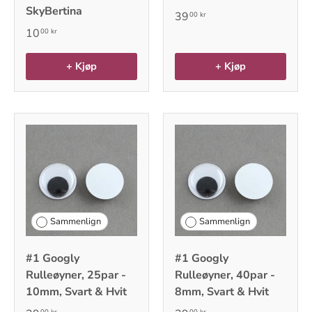
SkyBertina
39
00 kr
10
00 kr
+ Kjøp
+ Kjøp
Sammenlign
Sammenlign
#1 Googly
#1 Googly
Rulleøyner, 25par -
Rulleøyner, 40par -
10mm, Svart & Hvit
8mm, Svart & Hvit
00 kr
00 kr