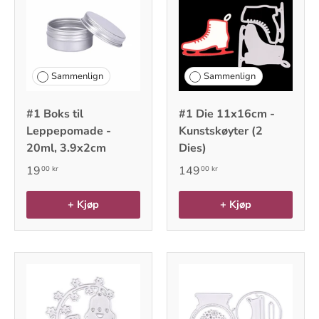
Sammenlign
Sammenlign
#1 Boks til
#1 Die 11x16cm -
Leppepomade -
Kunstskøyter (2
20ml, 3.9x2cm
Dies)
19
149
00 kr
00 kr
+ Kjøp
+ Kjøp