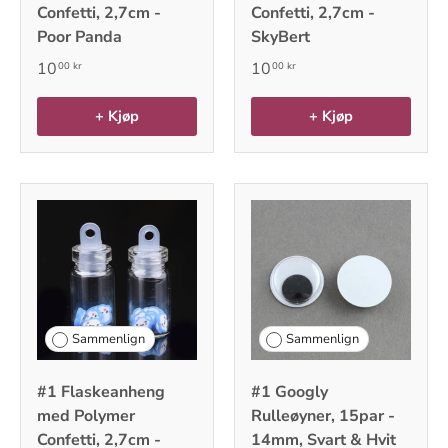
Confetti, 2,7cm -
Confetti, 2,7cm -
Poor Panda
SkyBert
10
10
00 kr
00 kr
+ Kjøp
+ Kjøp
Sammenlign
Sammenlign
#1 Flaskeanheng
#1 Googly
med Polymer
Rulleøyner, 15par -
Confetti, 2,7cm -
14mm, Svart & Hvit