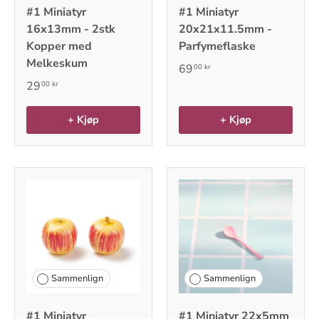
#1 Miniatyr
#1 Miniatyr
16x13mm - 2stk
20x21x11.5mm -
Kopper med
Parfymeflaske
Melkeskum
69
00 kr
29
00 kr
+ Kjøp
+ Kjøp
Sammenlign
Sammenlign
#1 Miniatyr
#1 Miniatyr 22x5mm