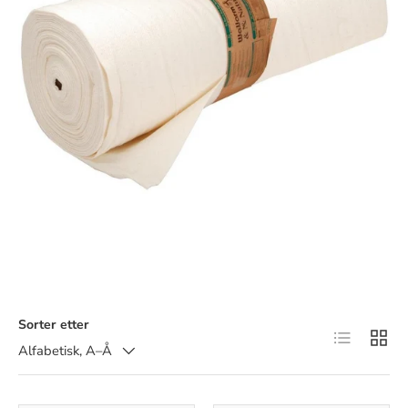
Sorter etter
Listevisnin
Ruten
Alfabetisk, A–Å