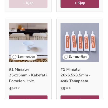
+ Kjøp
+ Kjøp
Sammenlign
Sammenlign
#1 Miniatyr
#1 Miniatyr
25x15mm - Kakefat i
26x6.5x3.5mm -
Porselen, Hvit
4stk Tannpasta
49
39
00 kr
00 kr
+ Kjøp
+ Kjøp