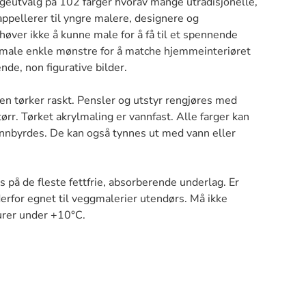
argeutvalg på 102 farger hvorav mange utradisjonelle,
ppellerer til yngre malere, designere og
øver ikke å kunne male for å få til et spennende
e male enkle mønstre for å matche hjemmeinteriøret
nde, non figurative bilder.
n tørker raskt. Pensler og utstyr rengjøres med
ørr. Tørket akrylmaling er vannfast. Alle farger kan
innbyrdes. De kan også tynnes ut med vann eller
 på de fleste fettfrie, absorberende underlag. Er
derfor egnet til veggmalerier utendørs. Må ikke
urer under +10°C.