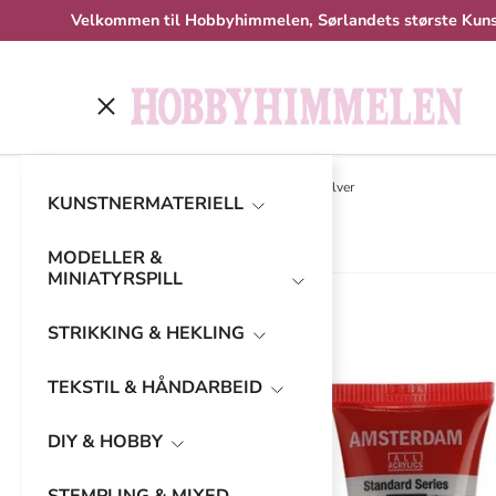
Velkommen til Hobbyhimmelen, Sørlandets største Kuns
Hopp til innhold
Meny
Hjem
Amsterdam Standard 20ml - 800 Silver
KUNSTNERMATERIELL
MODELLER &
MINIATYRSPILL
STRIKKING & HEKLING
TEKSTIL & HÅNDARBEID
DIY & HOBBY