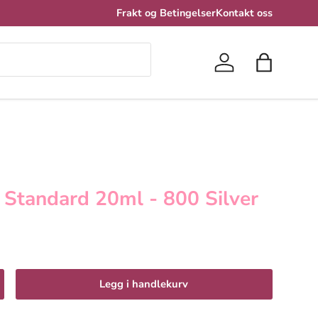
Frakt og Betingelser
Kontakt oss
Logg inn
Handlekur
Standard 20ml - 800 Silver
Legg i handlekurv
 antall