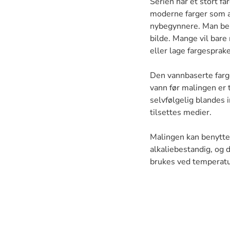
Serien har et stort f
moderne farger som a
nybegynnere. Man beh
bilde. Mange vil bar
eller lage fargesprake
Den vannbaserte farge
vann før malingen er t
selvfølgelig blandes 
tilsettes medier.
Malingen kan benyttes
alkaliebestandig, og 
brukes ved temperat