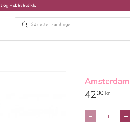
t og Hobbybutikk.
Søk
Velg
Amsterdam 
42
00 kr
Antall
Reduser antall
Øk