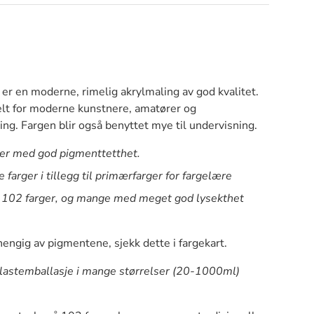
r en moderne, rimelig akrylmaling av god kvalitet.
elt for moderne kunstnere, amatører og
ing. Fargen blir også benyttet mye til undervisning.
ger med god pigmenttetthet.
 farger i tillegg til primærfarger for fargelære
lt 102 farger, og mange med meget god lysekthet
hengig av pigmentene, sjekk dette i fargekart.
plastemballasje i mange størrelser (20-1000ml)