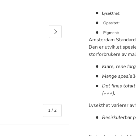
Lysekthet:
Opasitet:
Neste
Pigment:
Amsterdam Standard e
Den er utviklet spesi
storforbrukere av mal
Klare, rene far
Mange spesielle
Det fines tota
(+++).
Lysekthet varierer av
Av
1
/
2
Resirkulerbar 