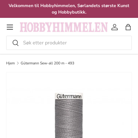
Velkommen til Hobbyhimmelen, Sørlandets største Kunst
Hopp til innhold
og Hobbybutikk.
Meny
Logg inn
Hand
Søk
Velg
Hjem
Gütermann Sew-all 200 m - 493