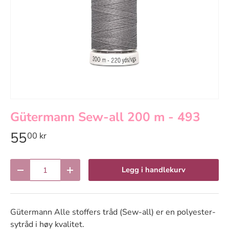
Gütermann Sew-all 200 m - 493
55
00 kr
Antall
Legg i handlekurv
Reduser antall
Øk antall
Gütermann Alle stoffers tråd (Sew-all) er en polyester-
sytråd i høy kvalitet.