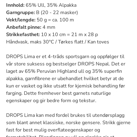
Innhold:
65% Ull, 35% Alpakka
Garngruppe:
B (20 - 22 masker)
Vekt/lengde:
50 g = ca. 100 m
Anbefalt pinne:
4 mm
Strikkefasthet:
10 x 10 cm = 21 m x 28 p
Håndvask, maks 30°C / Tørkes flatt / Kan toves
DROPS Lima er et 4-tråds sportsgarn og oppfølger til
vår store suksess og bestselger DROPS Nepal. Det er
laget av 65% Peruvian Highland ull og 35% superfin
alpakka, garnfibrene er ubehandlet hvilket betyr at de
kun er vasket og ikke utsatt for kjemisk behandling før
farging. Dette fremhever best garnets naturlige
egenskaper og gir bedre form og tekstur.
DROPS Lima kan med fordel brukes til utendørsplagg
som blant annet klassiske, norske gensere. Strikk gjerne
fast for best mulig overflateegenskaper og