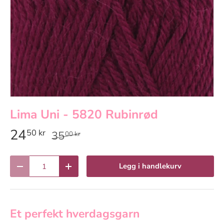
Lima Uni - 5820 Rubinrød
24
50 kr
35
00 kr
Antall
Legg i handlekurv
Reduser antall
Øk antall
Et perfekt hverdagsgarn