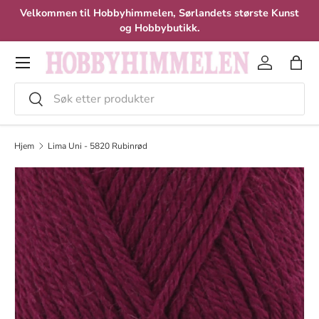
Velkommen til Hobbyhimmelen, Sørlandets største Kunst
Hopp til innhold
og Hobbybutikk.
Meny
Logg inn
Hand
Søk
Velg
Hjem
Lima Uni - 5820 Rubinrød