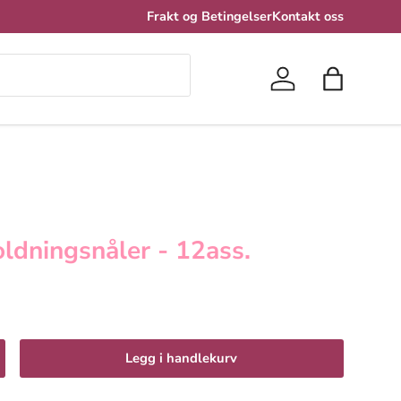
Frakt og Betingelser
Kontakt oss
Logg inn
Handlekur
dningsnåler - 12ass.
Legg i handlekurv
 antall