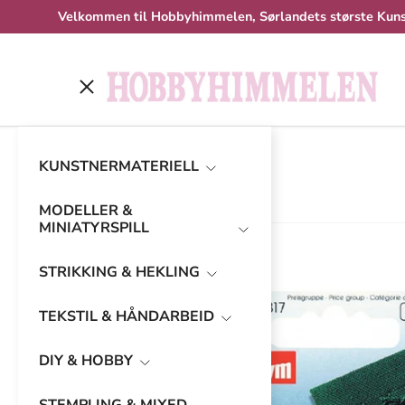
Velkommen til Hobbyhimmelen, Sørlandets største Kuns
Hopp til innhold
Meny
Hjem
Prym Husholdningsnåler - 12ass.
KUNSTNERMATERIELL
MODELLER &
MINIATYRSPILL
STRIKKING & HEKLING
TEKSTIL & HÅNDARBEID
DIY & HOBBY