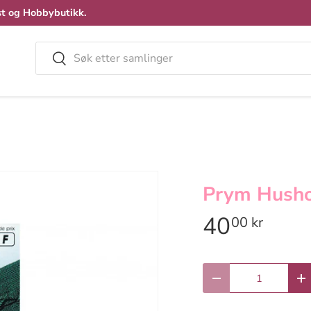
t og Hobbybutikk.
Søk
Velg
Prym Hushol
40
00 kr
Antall
Reduser antall
Øk