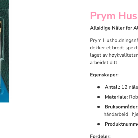
Prym Hush
Allsidige Nåler for 
Prym Husholdningsnål
dekker et bredt spek
laget av høykvalitets
arbeidet ditt.
Egenskaper:
Antall:
12 nåler
Materiale:
Robu
Bruksområder
håndarbeid i h
Produktnumme
Fordeler: