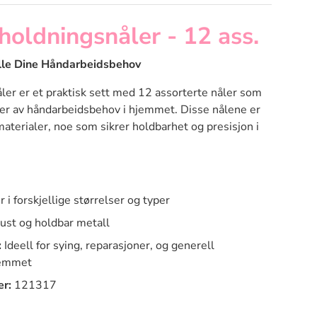
oldningsnåler - 12 ass.
Alle Dine Håndarbeidsbehov
er er et praktisk sett med 12 assorterte nåler som
ter av håndarbeidsbehov i hjemmet. Disse nålene er
materialer, noe som sikrer holdbarhet og presisjon i
 i forskjellige størrelser og typer
st og holdbar metall
:
Ideell for sying, reparasjoner, og generell
jemmet
r:
121317