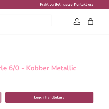
Frakt og Betingelser
Kontakt oss
Logg inn
Handlekur
rle 6/0 - Kobber Metallic
Legg i handlekurv
 antall