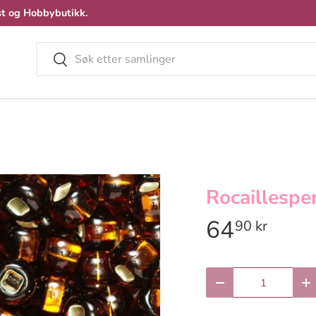
t og Hobbybutikk.
Søk
Velg
Rocaillespe
64
90 kr
Antall
Reduser antall
Øk