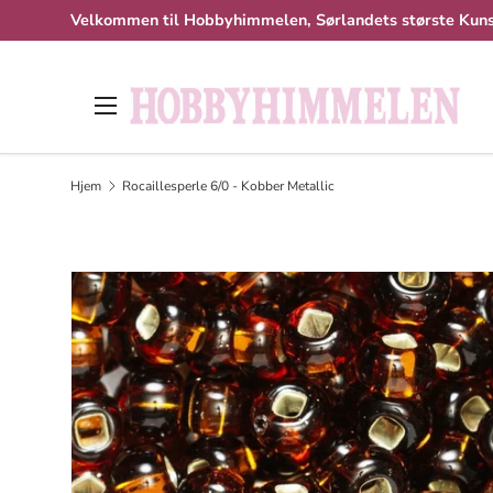
Velkommen til Hobbyhimmelen, Sørlandets største Kuns
Hopp til innhold
Meny
Hjem
Rocaillesperle 6/0 - Kobber Metallic