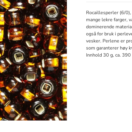
Rocaillesperler (6/0),
mange lekre farger, v
dominerende material
også for bruk i perle
vesker. Perlene er pro
som garanterer høy kv
Innhold 30 g, ca. 390 