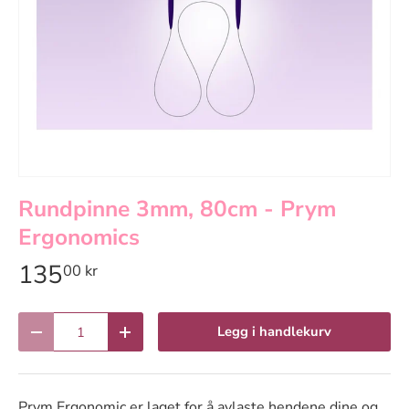
Rundpinne 3mm, 80cm - Prym
Ergonomics
135
00 kr
Antall
Legg i handlekurv
Reduser antall
Øk antall
Prym Ergonomic er laget for å avlaste hendene dine og