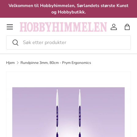
Velkommen til Hobbyhimmelen, Sørlandets største Kunst
Hopp til innhold
og Hobbybutikk.
Meny
Logg inn
Hand
Søk
Velg
Hjem
Rundpinne 3mm, 80cm - Prym Ergonomics