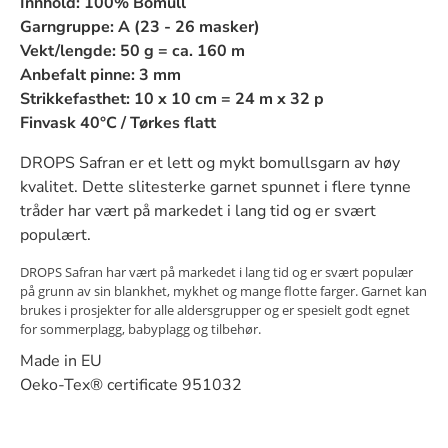
Innhold:
100% Bomull
Garngruppe:
A (23 - 26 masker)
Vekt/lengde:
50 g = ca. 160 m
Anbefalt pinne:
3 mm
Strikkefasthet:
10 x 10 cm = 24 m x 32 p
Finvask 40°C / Tørkes flatt
DROPS Safran er et lett og mykt bomullsgarn av høy
kvalitet. Dette slitesterke garnet spunnet i flere tynne
tråder har vært på markedet i lang tid og er svært
populært.
DROPS Safran har vært på markedet i lang tid og er svært populær
på grunn av sin blankhet, mykhet og mange flotte farger. Garnet kan
brukes i prosjekter for alle aldersgrupper og er spesielt godt egnet
for sommerplagg, babyplagg og tilbehør.
Made in EU
Oeko-Tex® certificate 951032