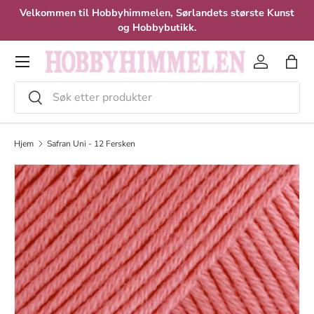
Velkommen til Hobbyhimmelen, Sørlandets største Kunst
Hopp til innhold
og Hobbybutikk.
Meny
Logg inn
Hand
Søk
Velg
Hjem
Safran Uni - 12 Fersken