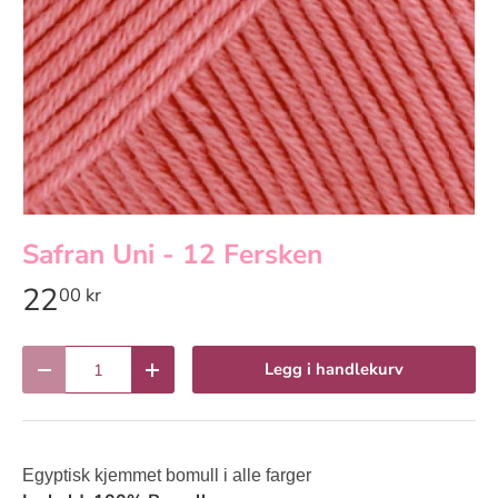
Safran Uni - 12 Fersken
22
00 kr
Antall
Legg i handlekurv
Reduser antall
Øk antall
Egyptisk kjemmet bomull i alle farger